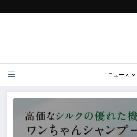
コ
ン
テ
ン
ツ
へ
ス
キ
ッ
プ
ニュース