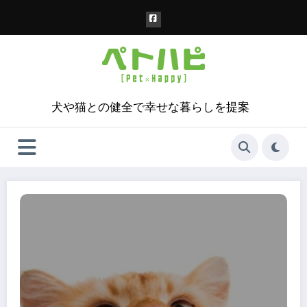
コ
ン
テ
ン
ツ
へ
ス
犬や猫との健全で幸せな暮らしを提案
キ
ッ
プ