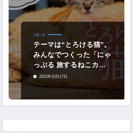
記事一覧
テーマは“とろける猫”。
みんなでつくった「にゃ
っぷる 旅するねこカレ
ンダー2023 卓上版」
2022年10月17日