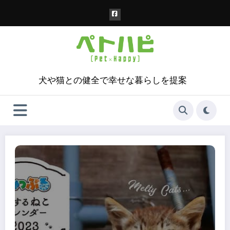
コ
ン
テ
ン
ツ
へ
ス
犬や猫との健全で幸せな暮らしを提案
キ
ッ
プ