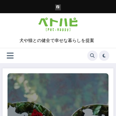
コ
ン
テ
ン
ツ
へ
ス
犬や猫との健全で幸せな暮らしを提案
キ
ッ
プ