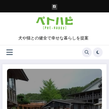
コ
ン
テ
ン
ツ
へ
ス
犬や猫との健全で幸せな暮らしを提案
キ
ッ
プ