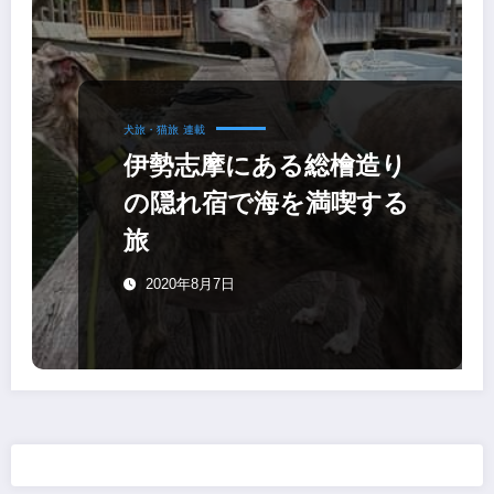
犬旅・猫旅
連載
伊勢志摩にある総檜造り
の隠れ宿で海を満喫する
旅
2020年8月7日