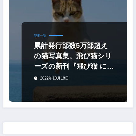
記事一覧
累計発行部数5万部超え
の猫写真集、飛び猫シリ
ーズの新刊『飛び猫 にゃ
んこ島編』
2022年10月18日