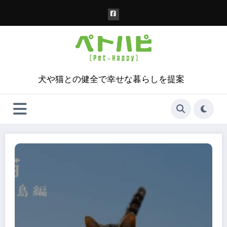
コ
ン
テ
ン
ツ
へ
ス
犬や猫との健全で幸せな暮らしを提案
キ
ッ
プ