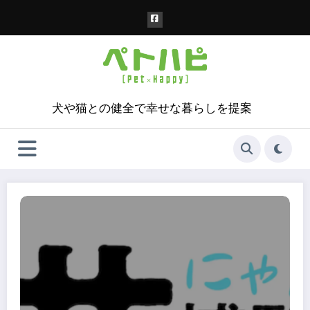
コ
ン
テ
ン
ツ
へ
ス
犬や猫との健全で幸せな暮らしを提案
キ
ッ
プ