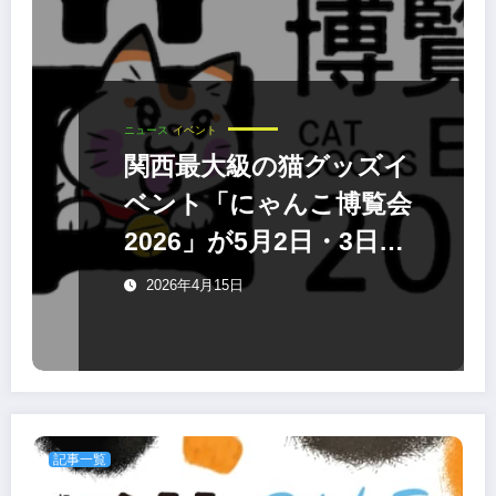
ニュース
イベント
関西最大級の猫グッズイ
ベント「にゃんこ博覧会
2026」が5月2日・3日に
グランフロント大阪で開
2026年4月15日
催
記事一覧