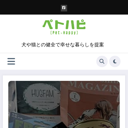
コ
ン
テ
ン
ツ
へ
ス
犬や猫との健全で幸せな暮らしを提案
キ
ッ
プ