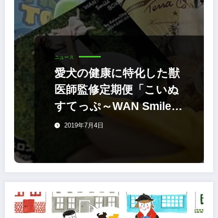
ニュース
愛犬の健康に特化した獣
医師監修定期便「こいぬ
すてっぷ～WAN Smile
BOX～」発売
2019年7月4日