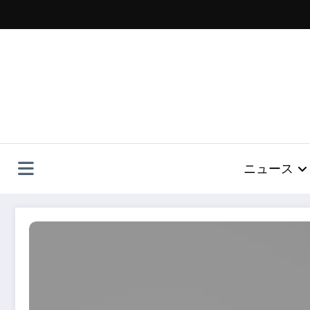
コ
ン
テ
ン
ツ
へ
ス
キ
ッ
プ
ニュース