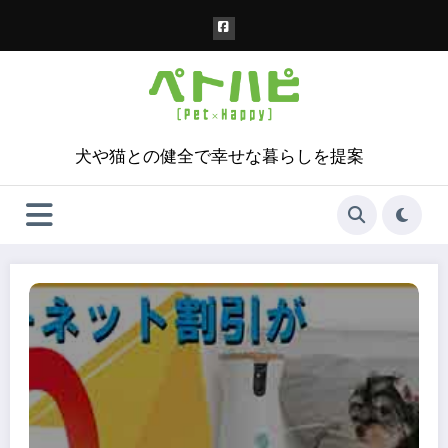
コ
ン
テ
ン
ツ
へ
ス
犬や猫との健全で幸せな暮らしを提案
キ
ッ
プ