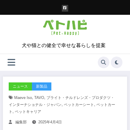
コ
ン
テ
ン
ツ
へ
ス
犬や猫との健全で幸せな暮らしを提案
キ
ッ
プ
ニュース
新製品
,
,
Maeve Iso
TAVO
ブライト・チルドレンズ・プロダクツ・
,
,
インターナショナル・ジャパン
ペットカーシート
ペットカー
,
ト
ペットキャリア
編集部
2025年4月4日