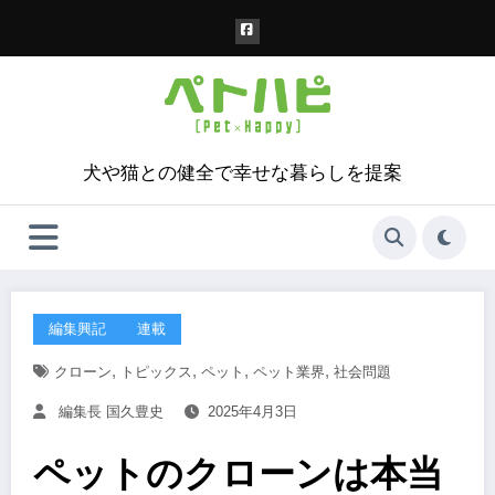
コ
ン
テ
ン
ツ
へ
ス
犬や猫との健全で幸せな暮らしを提案
キ
ッ
プ
編集興記
連載
,
,
,
,
クローン
トピックス
ペット
ペット業界
社会問題
編集長 国久豊史
2025年4月3日
ペットのクローンは本当