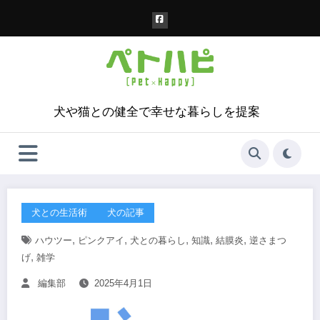
コ
ン
テ
ン
ツ
へ
ス
犬や猫との健全で幸せな暮らしを提案
キ
ッ
プ
犬との生活術
犬の記事
,
,
,
,
,
ハウツー
ピンクアイ
犬との暮らし
知識
結膜炎
逆さまつ
,
げ
雑学
編集部
2025年4月1日