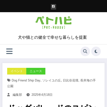
コ
ン
テ
ン
ツ
へ
ス
犬や猫との健全で幸せな暮らしを提案
キ
ッ
プ
イベント
ニュース
,
,
,
Dog Friend Ship Day
ソレイユの丘
日比谷花壇
長井海の手
公園
編集部
2025年4月18日