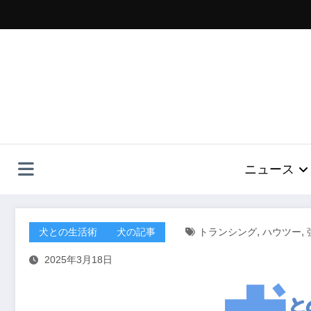
コ
ン
テ
ン
ツ
へ
ス
キ
ッ
プ
ニュース
,
,
犬との生活術
犬の記事
トランシング
ハウツー
2025年3月18日