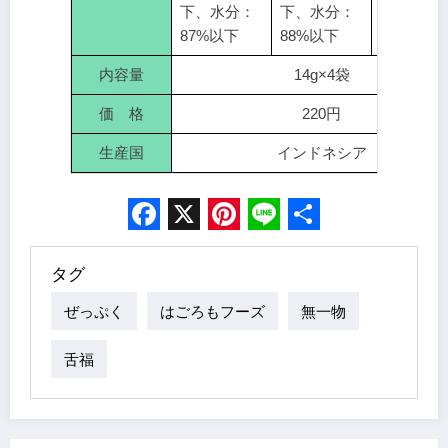
下、水分：
下、水分：
下、水分
87%以下
88%以下
88%以下
内容量
14g×4袋
価 格
220円
生産国
インドネシア
Facebook
X
Pinterest
Line
Share
タグ
ぜっぷく
はごろもフーズ
無一物
舌福