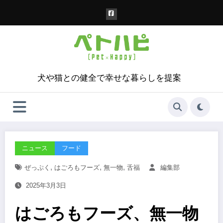
コ
ン
テ
ン
ツ
へ
ス
犬や猫との健全で幸せな暮らしを提案
キ
ッ
プ
ニュース
フード
,
,
,
ぜっぷく
はごろもフーズ
無一物
舌福
編集部
2025年3月3日
はごろもフーズ、無一物