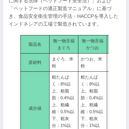
に関する法律（ペットフード安全法）」および
「ペットフードの適正製造マニュアル」に基づ
き、食品安全衛生管理の手法・HACCPを導入した
インドネシアの工場で製造されています。
無一物舌福
無一物舌福
無一物舌
製品名
まぐろ
かつお
鶏むね
まぐろ、米
かつお、米
鶏むね肉
原材料
粉
粉
米粉
粗たんぱ
粗たんぱ
粗たんぱ
く：8%以
く：8%以
く：7%以
上、粗脂
上、粗脂
上、粗脂
肪：0.4%以
肪：0.4%以
肪：0.5%
上、粗繊
上、粗繊
上、粗繊
成分値
維：0.5%以
維：0.5%以
維：0.5%
下、粗灰
下、粗灰
下、粗灰
分：1%以
分：1%以
分：1%以