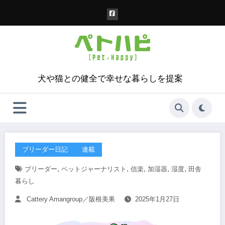
コ
ン
テ
ン
ツ
へ
ス
犬や猫との健全で幸せな暮らしを提案
キ
ッ
プ
ブリーダー日記
連載
,
,
,
,
,
ブリーダー
ペットジャーナリスト
信楽
加湿器
湿度
田舎
暮らし
Cattery Amangroup／阪根美果
2025年1月27日