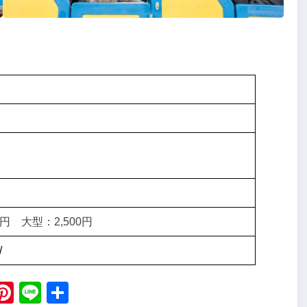
円 大型：2,500円
/
ebook
X
Pinterest
Line
Share