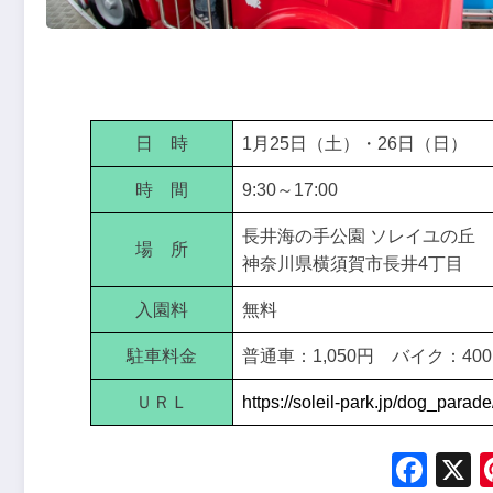
日 時
1月25日（土）・26日（日）
時 間
9:30～17:00
長井海の手公園 ソレイユの丘
場 所
神奈川県横須賀市長井4丁目
入園料
無料
駐車料金
普通車：1,050円 バイク：400
ＵＲＬ
https://soleil-park.jp/dog_parade
Fac