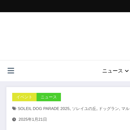
コ
ン
テ
ン
ツ
へ
ス
キ
ッ
プ
ニュース
イベント
ニュース
,
,
,
SOLEIL DOG PARADE 2025
ソレイユの丘
ドッグラン
マル
2025年1月21日