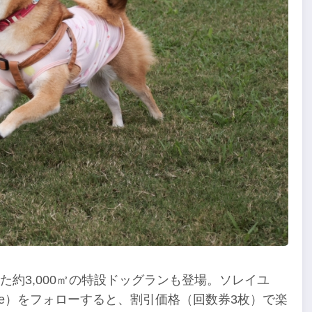
約3,000㎡の特設ドッグランも登場。ソレイユ
og_parade）をフォローすると、割引価格（回数券3枚）で楽