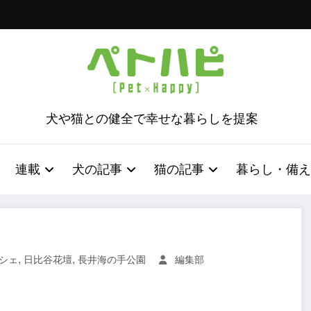
犬や猫との健全で幸せな暮らしを提案
連載
犬の記事
猫の記事
暮らし・備え
,
,
シェ
日比谷花壇
長井海の手公園
編集部