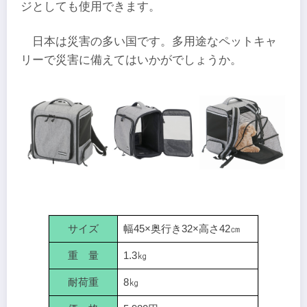
ジとしても使用できます。
日本は災害の多い国です。多用途なペットキャ
リーで災害に備えてはいかがでしょうか。
サイズ
幅45×奥行き32×高さ42㎝
重 量
1.3㎏
耐荷重
8㎏