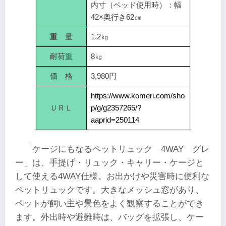
内寸（ベッド使用時）：幅
42×奥行き62㎝
重 量
1.2㎏
耐荷重
8㎏
価 格
3,980円
https://www.komeri.com/sho
ＵＲＬ
p/g/g2357265/?
aaprid=250114
「ケージにもなるペットリュック 4WAY グレ
ー」は、手提げ・リュック・キャリー・ケージと
して使える4WAY仕様。お出かけや災害時に便利な
ペットリュックです。大きなメッシュ窓があり、
ペットが飼い主や景色をよく観察することができ
ます。外出時や避難時は、バッグを拡張し、ケー