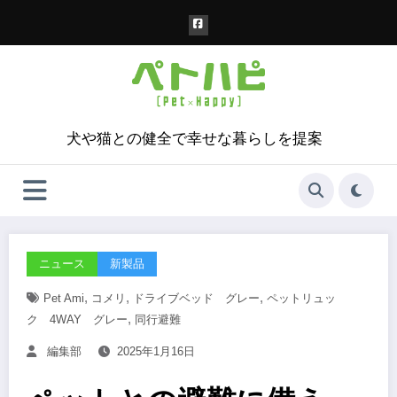
コ
ン
テ
ン
ツ
へ
ス
犬や猫との健全で幸せな暮らしを提案
キ
ッ
プ
ニュース
新製品
,
,
,
Pet Ami
コメリ
ドライブベッド グレー
ペットリュッ
,
ク 4WAY グレー
同行避難
編集部
2025年1月16日