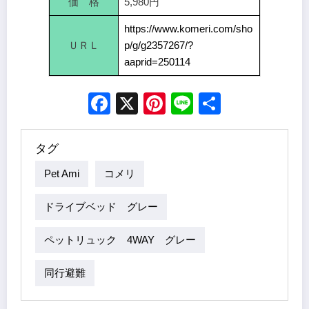
価 格
5,980円
https://www.komeri.com/sho
ＵＲＬ
p/g/g2357267/?
aaprid=250114
Facebook
X
Pinterest
Line
Share
タグ
Pet Ami
コメリ
ドライブベッド グレー
ペットリュック 4WAY グレー
同行避難