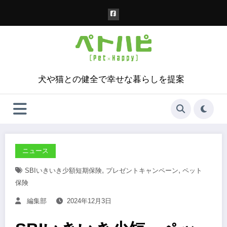
コ
ン
テ
ン
ツ
へ
ス
犬や猫との健全で幸せな暮らしを提案
キ
ッ
プ
ニュース
,
,
SBIいきいき少額短期保険
プレゼントキャンペーン
ペット
保険
編集部
2024年12月3日