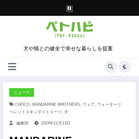
コ
ン
テ
ン
ツ
へ
ス
犬や猫との健全で幸せな暮らしを提案
キ
ッ
プ
ニュース
,
,
,
CHOCO
MANDARINE BROTHERS
ウェア
ウォーターリ
,
ペレントスキンタイトスーツ
犬
編集部
2024年11月13日