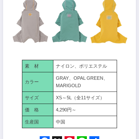
素 材
ナイロン、ポリエステル
GRAY、OPAL GREEN、
カラー
MARIGOLD
サイズ
XS～5L（全11サイズ）
価 格
4,290円～
生産国
中国