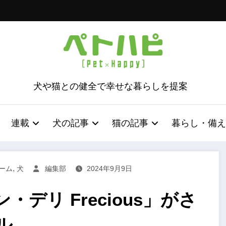
犬や猫との健全で幸せな暮らしを提案
連載
犬の記事
猫の記事
暮らし・備え
,
ーム
犬
編集部
2024年9月9日
デリ Frecious」がさ
ル