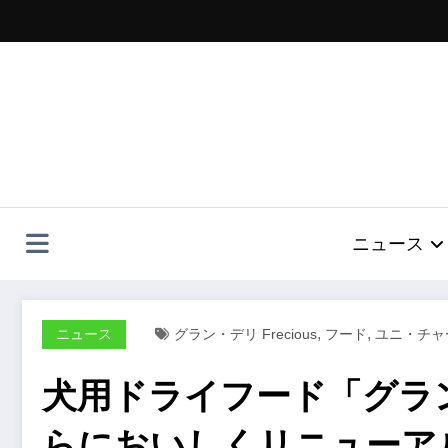
コ
ン
テ
ン
ツ
へ
ス
キ
ッ
プ
ニュース
,
,
ニュース
グラン・デリ Frecious
フード
ユニ・チャ
犬用ドライフード「グラン・
らにおいしくリニューア