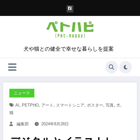
コ
ン
テ
ン
ツ
へ
ス
犬や猫との健全で幸せな暮らしを提案
キ
ッ
プ
ニュース
,
,
,
,
,
,
,
AI
PETPHO
アート
スマートシニア
ポスター
写真
犬
猫
編集部
2024年8月28日