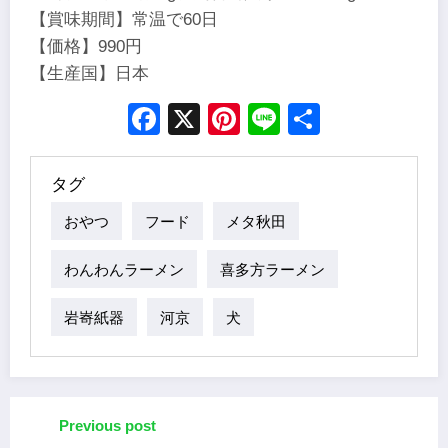
【賞味期間】常温で60日
【価格】990円
【生産国】日本
Facebook
X
Pinterest
Line
Share
タグ
おやつ
フード
メタ秋田
わんわんラーメン
喜多方ラーメン
岩㟢紙器
河京
犬
Previous post