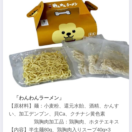
「わんわんラーメン」
【原材料】麺：小麦粉、還元水飴、酒精、かんす
い、加工デンプン、貝Ca、クチナシ黄色素
鶏胸肉加工品：鶏胸肉、ホタテエキス
【内容】半生麺80g、鶏胸肉入りスープ40g×3