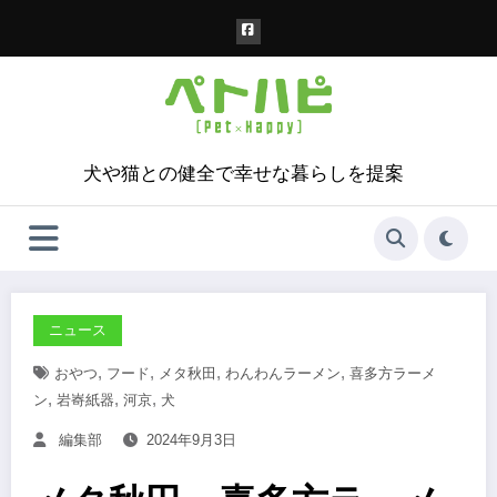
コ
ン
テ
ン
ツ
へ
ス
犬や猫との健全で幸せな暮らしを提案
キ
ッ
プ
ニュース
,
,
,
,
おやつ
フード
メタ秋田
わんわんラーメン
喜多方ラーメ
,
,
,
ン
岩㟢紙器
河京
犬
編集部
2024年9月3日