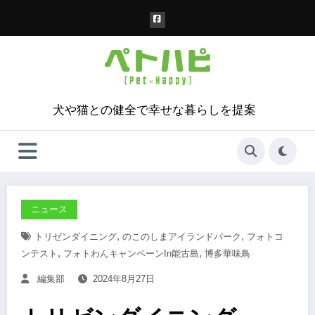
コ
ン
テ
ン
ツ
へ
ス
犬や猫との健全で幸せな暮らしを提案
キ
ッ
プ
ニュース
,
,
トリゼンダイニング
のこのしまアイランドパーク
フォトコ
,
,
ンテスト
フォトわんキャンペーンin能古島
博多華味鳥
編集部
2024年8月27日