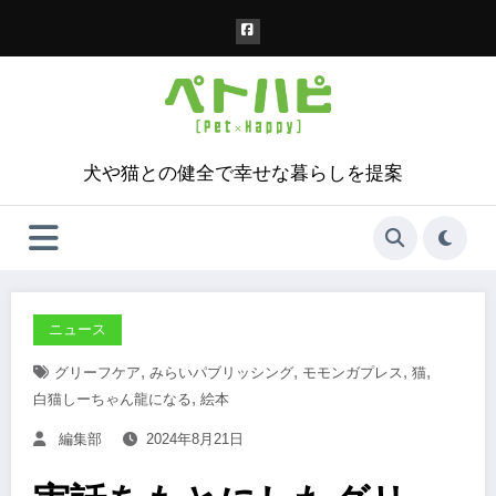
コ
ン
テ
ン
ツ
へ
ス
犬や猫との健全で幸せな暮らしを提案
キ
ッ
プ
ニュース
,
,
,
,
グリーフケア
みらいパブリッシング
モモンガプレス
猫
,
白猫しーちゃん龍になる
絵本
編集部
2024年8月21日