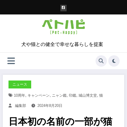
コ
ン
テ
ン
ツ
へ
ス
犬や猫との健全で幸せな暮らしを提案
キ
ッ
プ
ニュース
,
,
,
,
,
10周年
キャンペーン
ニャン鑑
印鑑
城山博文堂
猫
編集部
2024年8月20日
日本初の名前の一部が猫