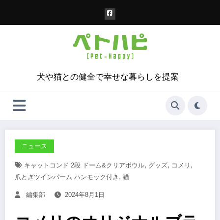
コ
ン
テ
ン
ツ
へ
ス
犬や猫との健全で幸せな暮らしを提案
キ
ッ
プ
ニュース
,
,
,
キャットコンド 2段 ドーム&クリアボウル
グッズ
コメリ
,
爪とぎツインパーム ハンモック付き
猫
編集部
2024年8月1日