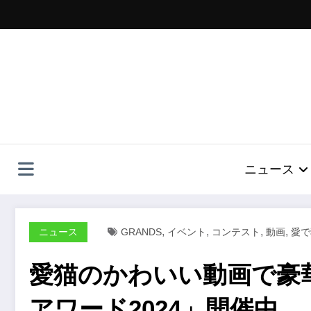
コ
ン
テ
ン
ツ
へ
ス
キ
ッ
プ
ニュース
,
,
,
,
ニュース
GRANDS
イベント
コンテスト
動画
愛で
愛猫のかわいい動画で豪
アワード2024」開催中