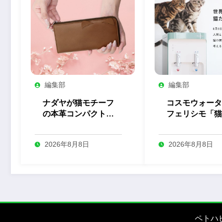
編集部
編集部
ナダヤが猫モチーフ
コスモウォータ
の本革コンパクト長
フェリシモ「猫
財布の予約を開始
とのコラボ企画
始
2026年8月8日
2026年8月8日
ペトハ