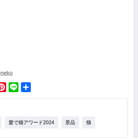
eneko
ebook
X
Pinterest
Line
Share
愛で猫アワード2024
景品
猫