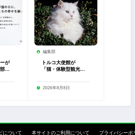
編集部
ーが
トルコ大使館が
部」
「猫・体験型観光」
を開
の最新トレンドを発
表
2026年8月8日
ピについて
本サイトのご利用について
プライバシーポ