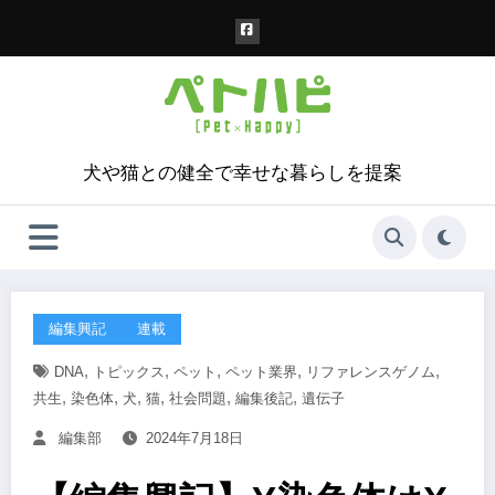
コ
ン
テ
ン
ツ
へ
ス
犬や猫との健全で幸せな暮らしを提案
キ
ッ
プ
編集興記
連載
,
,
,
,
,
DNA
トピックス
ペット
ペット業界
リファレンスゲノム
,
,
,
,
,
,
共生
染色体
犬
猫
社会問題
編集後記
遺伝子
編集部
2024年7月18日