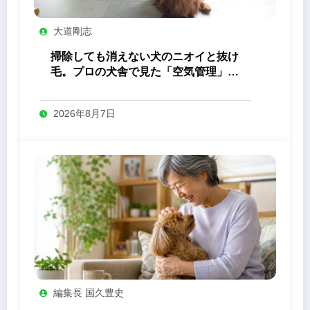
大道剛志
掃除しても消えない犬のニオイと抜け
毛。プロの犬舎で見た「空気管理」の
答え
2026年8月7日
編集長 国久豊史