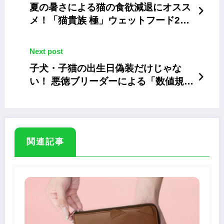
夏の暑さによる猫の食欲減退にオスス
メ！「猫貴族 極」ウェットフード2タ
イプ
Next post
子犬・子猫の出生日偽装だけじゃな
い！ 悪徳ブリーダーによる「数値規
制」偽装の手口とは
関連記事