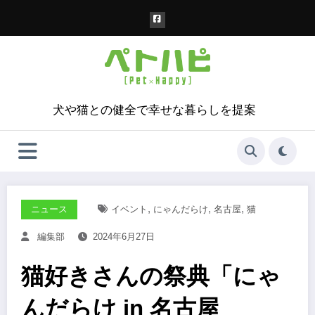
コ
ン
テ
ン
ツ
へ
ス
犬や猫との健全で幸せな暮らしを提案
キ
ッ
プ
,
,
,
ニュース
イベント
にゃんだらけ
名古屋
猫
編集部
2024年6月27日
猫好きさんの祭典「にゃ
んだらけ in 名古屋