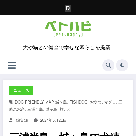
コ
ン
テ
ン
ツ
へ
ス
犬や猫との健全で幸せな暮らしを提案
キ
ッ
プ
ニュース
,
,
,
,
DOG FRIENDLY MAP 城ヶ島
FISHDOG
おやつ
マグロ
三
,
,
,
,
崎恵水産
三浦半島
城ヶ島
旅
犬
編集部
2024年6月21日