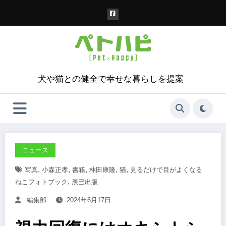
コ
ン
テ
ン
ツ
へ
ス
犬や猫との健全で幸せな暮らしを提案
キ
ッ
プ
ニュース
,
,
,
,
,
写真
小森正孝
書籍
林田康隆
猫
見るだけで目がよくなる
,
ねこフォトブック
辰巳出版
編集部
2024年6月17日