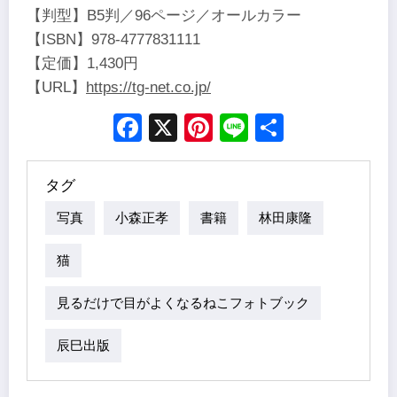
【判型】B5判／96ページ／オールカラー
【ISBN】978-4777831111
【定価】1,430円
【URL】
https://tg-net.co.jp/
Facebook
X
Pinterest
Line
Share
タグ
写真
小森正孝
書籍
林田康隆
猫
見るだけで目がよくなるねこフォトブック
辰巳出版