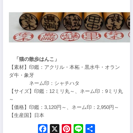
「猫の散歩はんこ」
【素材】印鑑：アクリル・本柘・黒水牛・オラン
ダ牛・象牙
ネーム印：シャチハタ
【サイズ】印鑑：12ミリ丸～、ネーム印：9ミリ丸
～
【価格】印鑑：3,120円～、ネーム印：2,950円～
【生産国】日本
Facebook
X
Pinterest
Line
Share