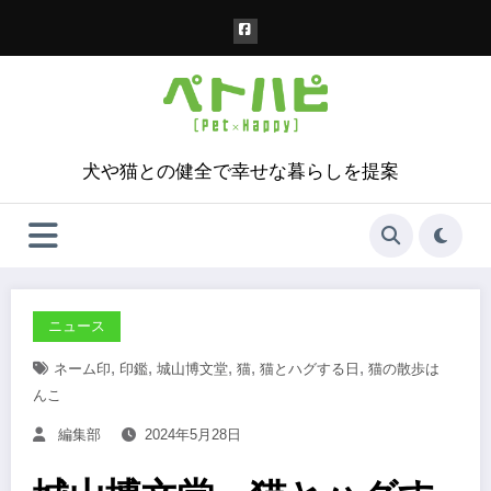
コ
ン
テ
ン
ツ
へ
ス
犬や猫との健全で幸せな暮らしを提案
キ
ッ
プ
ニュース
,
,
,
,
,
ネーム印
印鑑
城山博文堂
猫
猫とハグする日
猫の散歩は
んこ
編集部
2024年5月28日