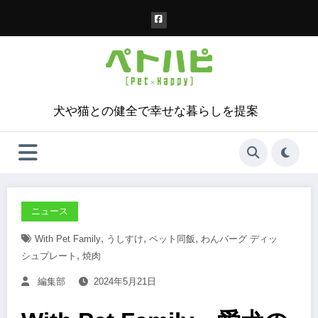
コ
ン
テ
ン
ツ
へ
ス
犬や猫との健全で幸せな暮らしを提案
キ
ッ
プ
ニュース
,
,
,
With Pet Family
うしすけ
ペット同飯
わんバーグ ディッ
,
シュプレート
焼肉
編集部
2024年5月21日