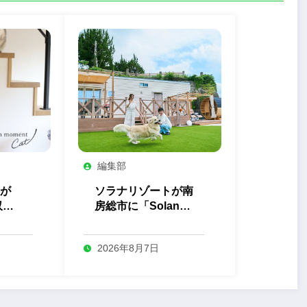
編集部
が
ソラナリゾートが南
収納
房総市に「Solana
ト」
Private Villa 南房
総」を開業
2026年8月7日