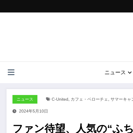
コ
ン
テ
ン
ツ
へ
ス
キ
ッ
プ
ニュース
,
,
ニュース
C-United
カフェ・ベローチェ
サマーキャ
2024年5月10日
ファン待望、人気の“ふち