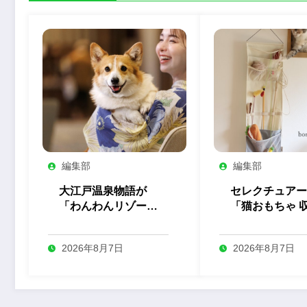
編集部
編集部
大江戸温泉物語が
セレクチュアー
「わんわんリゾー
「猫おもちゃ 
ト」全5施設の屋内
ウォールポケッ
ドッグランをリニュ
を発売
2026年8月7日
2026年8月7日
ーアル