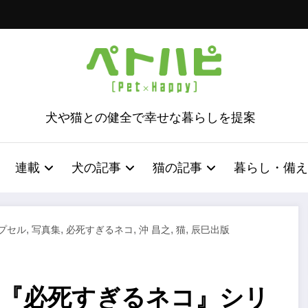
犬や猫との健全で幸せな暮らしを提案
連載
犬の記事
猫の記事
暮らし・備え
,
,
,
,
,
プセル
写真集
必死すぎるネコ
沖 昌之
猫
辰巳出版
集『必死すぎるネコ』シリ