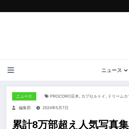
コ
ン
テ
ン
ツ
へ
ス
キ
ッ
プ
ニュース
,
,
ニュース
PROCORO豆本
カプセルトイ
ドリームカ
編集部
2024年5月7日
累計8万部超え人気写真