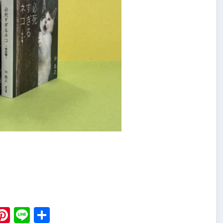
ebook
X
Pinterest
Line
Share