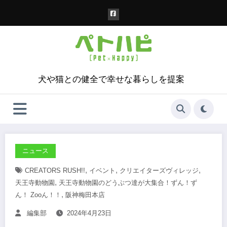
コ
ン
テ
ン
ツ
へ
ス
犬や猫との健全で幸せな暮らしを提案
キ
ッ
プ
ニュース
,
,
,
CREATORS RUSH!!
イベント
クリエイターズヴィレッジ
,
天王寺動物園
天王寺動物園のどうぶつ達が大集合！ずん！ず
,
ん！ Zooん！！
阪神梅田本店
編集部
2024年4月23日