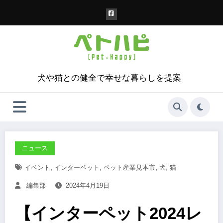
コ
ン
テ
ン
ツ
へ
ス
犬や猫との健全で幸せな暮らしを提案
キ
ッ
プ
ニュース
,
,
,
,
イベント
インターペット
ペット産業見本市
犬
猫
編集部
2024年4月19日
【インターペット2024レ