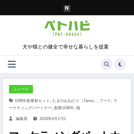
コ
ン
テ
ン
ツ
へ
ス
犬や猫との健全で幸せな暮らしを提案
キ
ッ
プ
ニュース
,
,
,
10周年創業祭セット
たまのおねだり（tama）
フード
マ
,
,
ーケティングパートナー
創業10周年
猫
編集部
2024年4月17日