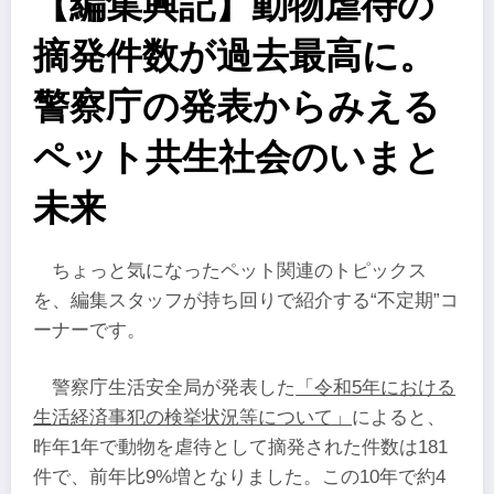
【編集興記】動物虐待の
摘発件数が過去最高に。
警察庁の発表からみえる
ペット共生社会のいまと
未来
ちょっと気になったペット関連のトピックス
を、編集スタッフが持ち回りで紹介する“不定期”コ
ーナーです。
警察庁生活安全局が発表した
「令和5年における
生活経済事犯の検挙状況等について」
によると、
昨年1年で動物を虐待として摘発された件数は181
件で、前年比9%増となりました。この10年で約4