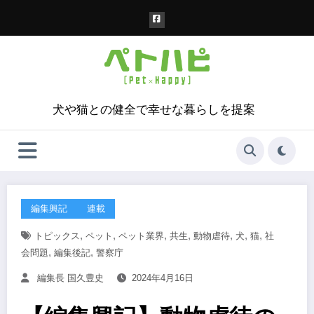
コ
ン
テ
ン
ツ
へ
ス
犬や猫との健全で幸せな暮らしを提案
キ
ッ
プ
編集興記
連載
,
,
,
,
,
,
,
トピックス
ペット
ペット業界
共生
動物虐待
犬
猫
社
,
,
会問題
編集後記
警察庁
編集長 国久豊史
2024年4月16日