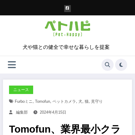
コ
ン
テ
ン
ツ
へ
ス
犬や猫との健全で幸せな暮らしを提案
キ
ッ
プ
ニュース
,
,
,
,
,
Furboミニ
Tomofun
ペットカメラ
犬
猫
見守り
編集部
2024年4月15日
Tomofun、業界最小クラ