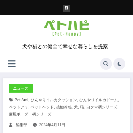
コ
ン
テ
ン
ツ
へ
ス
犬や猫との健全で幸せな暮らしを提案
キ
ッ
プ
ニュース
,
,
,
Pet Ami
ひんやりイルカクッション
ひんやりイルカドーム
,
,
,
,
,
,
ペットアミ
ペットベッド
接触冷感
犬
猫
白クマ柄シリーズ
麻風ボーダー柄シリーズ
編集部
2024年4月11日