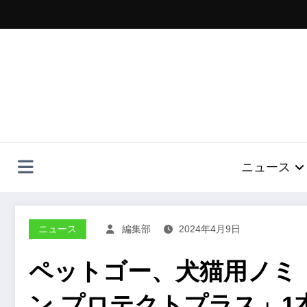
コ
ン
テ
ン
ツ
へ
ス
キ
ッ
プ
ニュース
ニュース
編集部
2024年4月9日
ペットゴー、犬猫用ノミ
ン プロテクトプラス」1