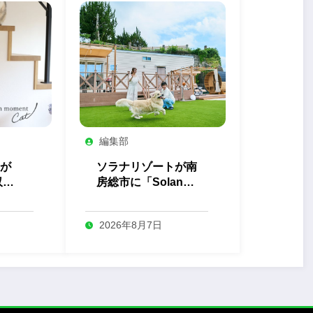
編集部
が
ソラナリゾートが南
収納
房総市に「Solana
ト」
Private Villa 南房
総」を開業
2026年8月7日