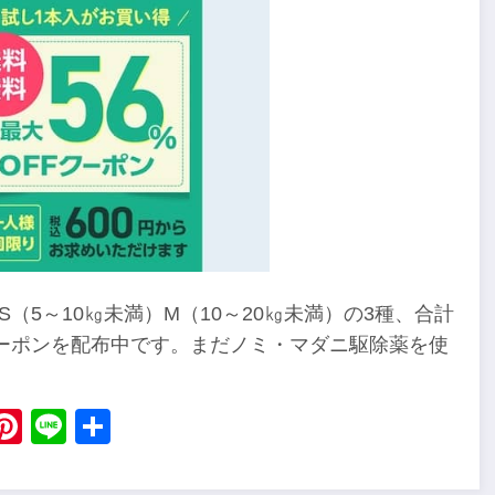
（5～10㎏未満）M（10～20㎏未満）の3種、合計
クーポンを配布中です。まだノミ・マダニ駆除薬を使
。
ebook
X
Pinterest
Line
Share