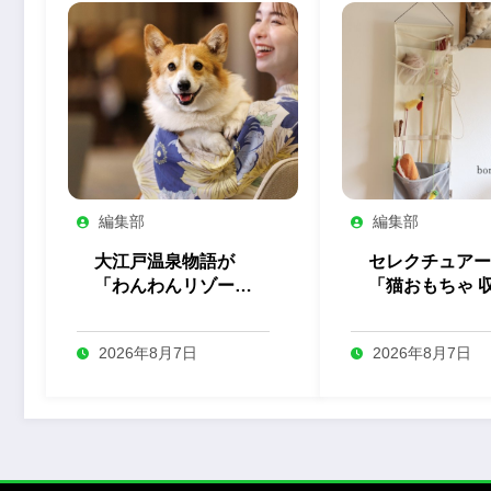
編集部
編集部
大江戸温泉物語が
セレクチュアー
「わんわんリゾー
「猫おもちゃ 
ト」全5施設の屋内
ウォールポケッ
ドッグランをリニュ
を発売
2026年8月7日
2026年8月7日
ーアル