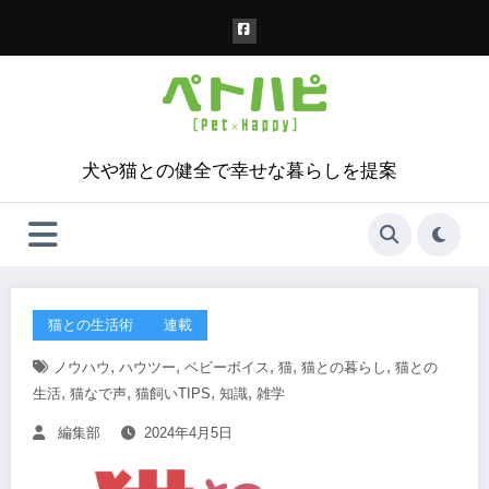
コ
ン
テ
ン
ツ
へ
ス
犬や猫との健全で幸せな暮らしを提案
キ
ッ
プ
猫との生活術
連載
,
,
,
,
,
ノウハウ
ハウツー
ベビーボイス
猫
猫との暮らし
猫との
,
,
,
,
生活
猫なで声
猫飼いTIPS
知識
雑学
編集部
2024年4月5日