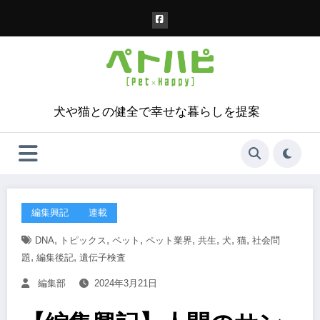
コ
ン
テ
ン
ツ
へ
ス
犬や猫との健全で幸せな暮らしを提案
キ
ッ
プ
編集興記
連載
,
,
,
,
,
,
,
DNA
トピックス
ペット
ペット業界
共生
犬
猫
社会問
,
,
題
編集後記
遺伝子検査
編集部
2024年3月21日