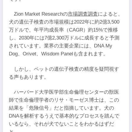
Zion Market Researchの
市場調査調査
によると、
犬の遺伝子検査の市場規模は2022年に約2億3,500
万ドルで、年平均成長率（CAGR）約15%で推移
し、2030年には7億2,300万ドルに成長すると予測
されています。業界の主要企業には、DNA My
Dog、Orivet、Wisdom Panelも含まれます。
しかし、ペットの遺伝子検査の精度を疑問視す
る声もあります。
ハーバード大学医学部生命倫理センターの獣医
師で生命倫理学者のリサ・モーゼス博士は、この
結果を「危険信号」だと指摘しています。犬の
DNAを解析するうえで基本的なプロセスを踏んで
いるなら、それが犬でないことをわかるはずだ
と。