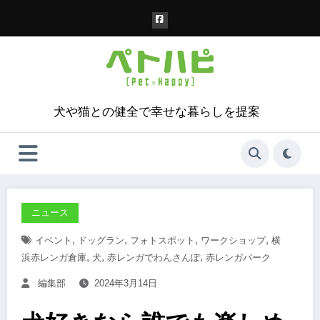
コ
ン
テ
ン
ツ
へ
ス
犬や猫との健全で幸せな暮らしを提案
キ
ッ
プ
ニュース
,
,
,
,
イベント
ドッグラン
フォトスポット
ワークショップ
横
,
,
,
浜赤レンガ倉庫
犬
赤レンガでわんさんぽ
赤レンガパーク
編集部
2024年3月14日