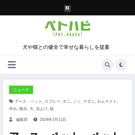
コ
ン
テ
ン
ツ
へ
ス
犬や猫との健全で幸せな暮らしを提案
キ
ッ
プ
ニュース
,
,
,
,
,
,
アース・ペット
スプレー
ダニ
ノミ
マダニ
わんテクト
,
,
,
,
外出
散歩
犬
虫よけ
蚊
編集部
2024年3月11日