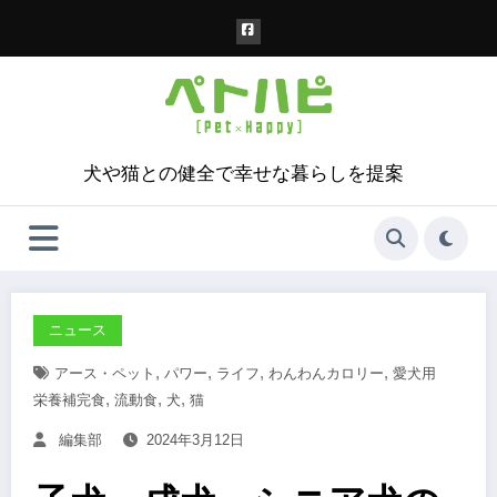
コ
ン
テ
ン
ツ
へ
ス
犬や猫との健全で幸せな暮らしを提案
キ
ッ
プ
ニュース
,
,
,
,
アース・ペット
パワー
ライフ
わんわんカロリー
愛犬用
,
,
,
栄養補完食
流動食
犬
猫
編集部
2024年3月12日