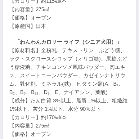
【カロリー】約115㎉/本
【内容量】275㎖
【価格】オープン
【原産国】日本
「わんわんカロリー ライフ（シニア犬用）」
【原材料名】全粉乳、デキストリン、ぶどう糖、
ラクトスクロースシロップ（オリゴ糖)、果糖ぶど
う糖液糖、チキンコンソメ風味パウダー、肉エキ
ス、スイートコーンパウダー、カゼインナトリウ
ム、乳化剤、ミネラル(鉄)、ビタミン類(A、B₁、
B₂、B₆、B₁₂、D₃、E、ナイアシン、葉酸)
【成分】たん白質 3%以上、脂質 1%以上、粗繊維
1%以下、灰分 1%以下、水分 90%以下
【カロリー】約170㎉/本
【内容量】275㎖
【価格】オープン