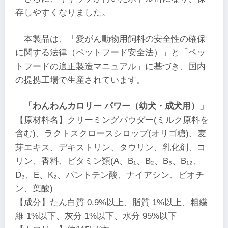
存しやすくなりました。
本製品は、「愛がん動物用飼料の安全性の確保
に関する法律（ペットフード安全法）」と「ペッ
トフードの適正製造マニュアル」に基づき、国内
の提携工場で生産されています。
「わんわんカロリー パワー（幼犬・成犬用）」
【原材料名】クリーミングパウダー(ミルク原料を
含む)、ラクトスクロースシロップ(オリゴ糖)、麦
芽エキス、デキストリン、タウリン、乳化剤、コ
リン、香料、ビタミン類(A、B₁、B₂、B₆、B₁₂、
D₃、E、K₂、パントテン酸、ナイアシン、ビオチ
ン、葉酸)
【成分】たん白質 0.9%以上、脂質 1%以上、粗繊
維 1%以下、灰分 1%以下、水分 95%以下