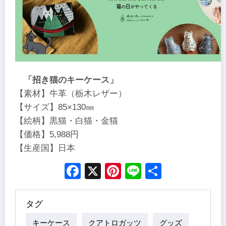
「招き猫のキーケース」
【素材】牛革（栃木レザー）
【サイズ】85×130㎜
【絵柄】黒猫・白猫・金猫
【価格】5,988円
【生産国】日本
Facebook
X
Pinterest
Line
Share
タグ
キーケース
クアトロガッツ
グッズ