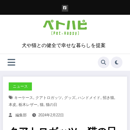
コ
ン
テ
ン
ツ
へ
ス
犬や猫との健全で幸せな暮らしを提案
キ
ッ
プ
ニュース
,
,
,
,
,
キーケース
クアトロガッツ
グッズ
ハンドメイド
招き猫
,
,
,
本皮
栃木レザー
猫
猫の日
編集部
2024年2月22日